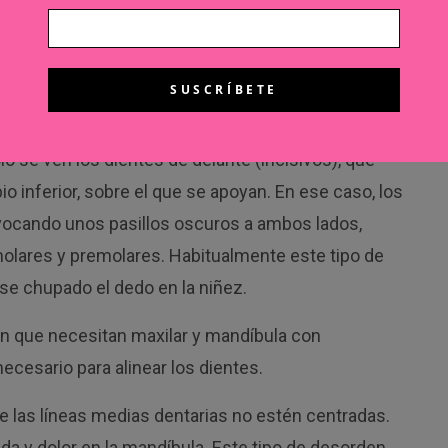
los dientes es la principal solución, aunque a veces
ingival o “gingivoplastia” o, incluso, alargamiento
láser o bisturí eléctrico.
olo se ven los dientes de delante (incisivos), que
o inferior, sobre el que se apoyan. En ese caso, los
rovocando unos pasillos oscuros a ambos lados,
olares y premolares. Habitualmente este tipo de
se chupado el dedo en la niñez.
ón que necesitan maxilar y mandíbula con
necesario para alinear los dientes.
e las líneas medias dentarias no estén centradas.
 y dolor en la mandíbula. Este tipo de desorden