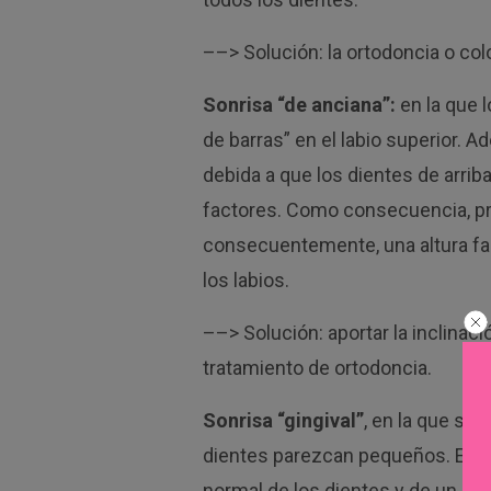
––> Solución: la ortodoncia o co
Sonrisa “de anciana”:
en la que 
de barras” en el labio superior. A
debida a que los dientes de arri
factores. Como consecuencia, pro
consecuentemente, una altura fac
los labios.
––> Solución: aportar la inclinaci
tratamiento de ortodoncia.
Sonrisa “gingival”
, en la que se
dientes parezcan pequeños. Este 
normal de los dientes y de un en