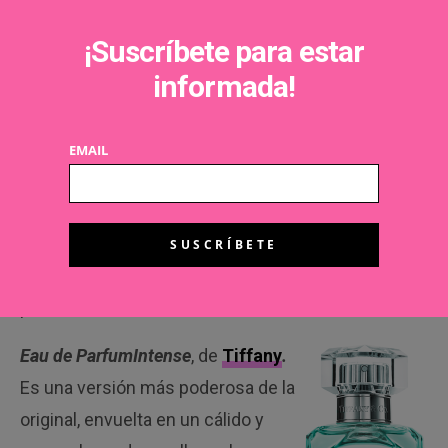
fragancia
¡Suscríbete para estar
revisita el
informada!
ramo floral
Kenzo
Kenzo World
aportándole
EMAIL
de forma adictiva la suavidad de la ciruela negra, el
resplandor de la peonía y del jazmín y la dulzura de
la vainilla. Una deliciosa fragancia para todas las
mujeres que se atreven a ser ella mismas. Su
precio: 91€/50ml.
Eau de Parfum
Intense
, de
Tiffany
.
Es una versión más poderosa de la
original, envuelta en un cálido y