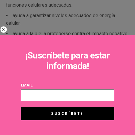
funciones celulares adecuadas.
ayuda a garantizar niveles adecuados de energía
celular.
ayuda a la piel a protegerse contra el impacto negativo
del estrés
Platinum Rare Cellular Life-Lotion
: primer paso
¡Suscríbete para estar
del ritual de rejuvenecimento
informada!
Como el primer paso en el ritual del
rejuvenecimiento extraordinario,
Platinum Rare
EMAIL
Cellular Life-Lotion
se desliza como un
líquido sedoso para comenzar su trabajo
transformador.
El aroma característico y delicado de
Platinum Rare