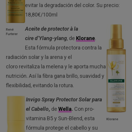
evitar la degradación del color. Su precio:
18,80€/100ml
Aceite de protector à la
René
Furterer
cire
d’Ylang-ylang
, de
Klorane
.
Esta fórmula protectora contra la
radiación solar y la arena y el
cloro revitaliza la melena y le aporta mucha
nutrición. Así la fibra gana brillo, suavidad y
flexibilidad, evitando la rotura.
Invigo Spray Protector Solar para
el Cabello
,
de
Wella
.
Con pro-
vitamina B5 y Sun-Blend, esta
Klorane
fórmula protege el cabello y su