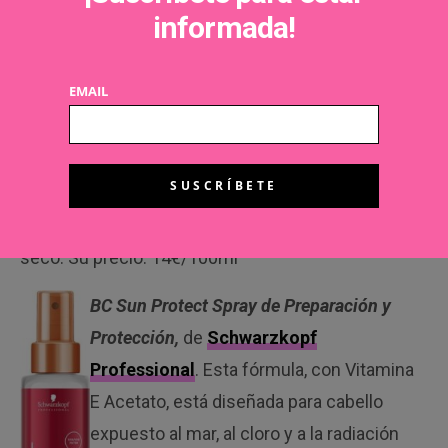
informada!
EMAIL
que aporta nutrición, reparación y protección a la
melena. Así se reduce el encrespamiento capilar y
la fibra se llena de suavidad con este aceite
seco. Su precio: 14€/100ml
BC Sun Protect Spray de Preparación y
Protección,
de
Schwarzkopf
Professional
. Esta fórmula, con Vitamina
E Acetato, está diseñada para cabello
expuesto al mar, al cloro y a la radiación