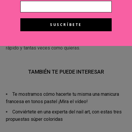
glittery o el acabo mate. Incluso se pueden utilizar piedras
u otras decoraciones para conseguir un efecto 3D.
Propuestas arriesgadas:
como son las
clip on
nails
, uñas prediseñadas que solamente tienes que pegar
sobre la tuya. Esto posibilita cambiar de diseño fácil,
rápido y tantas veces como quieras.
TAMBIÉN TE PUEDE INTERESAR
Te mostramos cómo hacerte tu misma una manicura
francesa en tonos pastel ¡Mira el vídeo!
Conviértete en una experta del nail art, con estas tres
propuestas súper coloridas