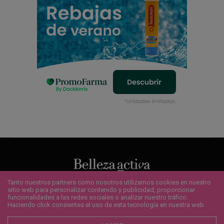
Tanto nuestros partners como nosotros utilizamos cookies en nuestro
sitio web para personalizar contenido y publicidad, proporcionar
QUIENES SOMOS
¿QUIERES ANUNCIARTE?
CONTACTO
funcionalidades a las redes sociales o analizar nuestro tráfico.
POLÍTICA DE COOKIES
AVISO LEGAL
SUSCRÍBETE
Haciendo click consientes el uso de esta tecnología en nuestra web.
Copyright 2020 - Bellezaactiva.com - Todos los derechos reservados.