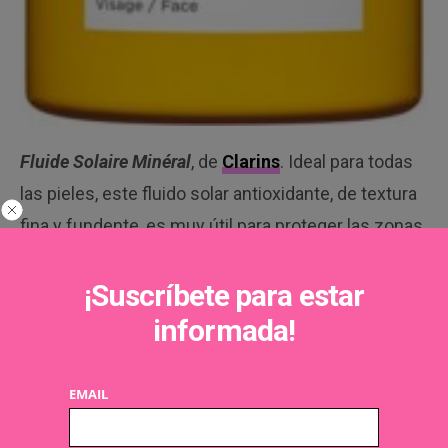
Fluide Solaire Minéral
, de
Clarins
. Ideal para todas
las pieles, este fluido solar antioxidante, de textura
fina y fundente, es muy útil para proteger las zonas
sensibles o muy expuestas al sol. Con acabado
¡Suscríbete para estar
seco y aterciopelado, este solar facial hidrata y
protege el rostro de los efectos nocivos del sol y
informada!
de los radicales libres. Su fórmula enriquecida con
extractos de plantas contiene Clarins Plus
EMAIL
[SunPlantComplex]. Su precio 28,00€