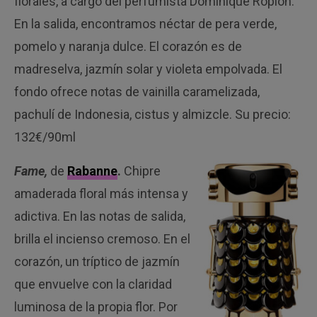
florales, a cargo del perfumista Dominique Ropion.
En la salida, encontramos néctar de pera verde,
pomelo y naranja dulce. El corazón es de
madreselva, jazmín solar y violeta empolvada. El
fondo ofrece notas de vainilla caramelizada,
pachulí de Indonesia, cistus y almizcle. Su precio:
132€/90ml
Fame,
de
Rabanne
.
Chipre
amaderada floral más intensa y
adictiva. En las notas de salida,
brilla el incienso cremoso. En el
corazón, un tríptico de jazmín
que envuelve con la claridad
luminosa de la propia flor. Por