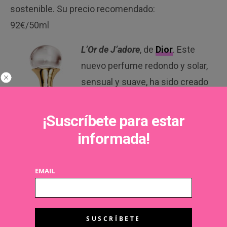
sostenible. Su precio recomendado:
92€/50ml
L’Or de J’adore
, de
Dior
. Este
nuevo perfume redondo y solar,
sensual y suave, ha sido creado
por el perfumista Francis
Kurkdjian. La novedad es la
¡Suscríbete para estar
exaltación de su floralidad, con
informada!
flores sobre dosificadas con
maestría: jazmín, rosa, ylang,
EMAIL
muguete y violeta. Además, para
celebrar el lanzamiento, el artista
francés Jean-Michel Othoniel ha