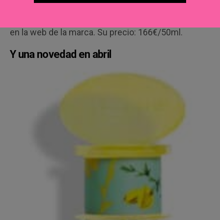
creado Gold Rose, una edición
Dior
limitada y numerada disponible
en la web de la marca. Su precio: 166€/50ml.
Y una novedad en abril