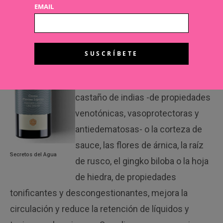
Crema piernas ligeras
, de
Secretos
EMAIL
del Agua
. Este gel crema mejora
la circulación y reduce la retención
de líquidos y toxinas en las
piernas. Su fórmula con extractos
vegetales de plantas como el
castaño de indias -de propiedades
venotónicas, vasoprotectoras y
antiedematosas- o la corteza de
sauce, las flores de árnica, la raíz
Secretos del Agua
de rusco, el gingko biloba o la hoja
de hiedra, de propiedades
tonificantes y descongestionantes, mejora la
circulación y reduce la retención de líquidos y