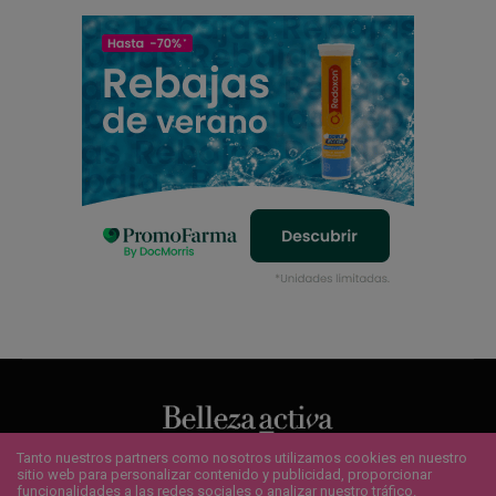
Tanto nuestros partners como nosotros utilizamos cookies en nuestro
sitio web para personalizar contenido y publicidad, proporcionar
QUIENES SOMOS
¿QUIERES ANUNCIARTE?
CONTACTO
funcionalidades a las redes sociales o analizar nuestro tráfico.