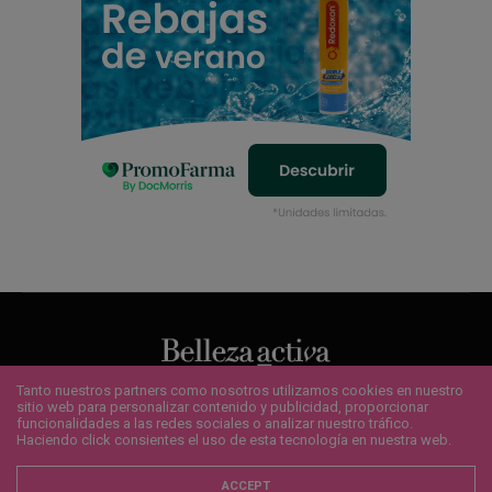
Tanto nuestros partners como nosotros utilizamos cookies en nuestro
sitio web para personalizar contenido y publicidad, proporcionar
QUIENES SOMOS
¿QUIERES ANUNCIARTE?
CONTACTO
funcionalidades a las redes sociales o analizar nuestro tráfico.
POLÍTICA DE COOKIES
AVISO LEGAL
SUSCRÍBETE
Haciendo click consientes el uso de esta tecnología en nuestra web.
Copyright 2020 - Bellezaactiva.com - Todos los derechos reservados.
ACCEPT