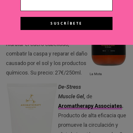
cuero cabello fortalecen el cabello,
mejorando su textura y
promoviendo el crecimiento del
cabello. Sus nutrientes ayudan a
hidratar el cuero cabelludo,
combatir la caspa y reparar el daño
causado por el sol y los productos
químicos. Su precio: 27€/250ml.
La Mota
De-Stress
Muscle Gel,
de
Aromatherapy Associates
.
Producto de alta eficacia que
promueve la circulación y