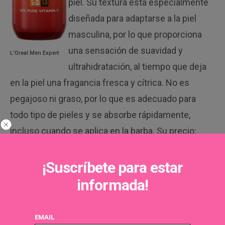
piel. Su textura está especialmente
diseñada para adaptarse a la piel
masculina, por lo que proporciona
una sensación de suavidad y
L’Oreal Men Expert
ultrahidratación, al tiempo que deja
en la piel una fragancia fresca y cítrica. No es
pegajoso ni graso, por lo que es adecuado para
todo tipo de pieles y se absorbe rápidamente,
incluso cuando se aplica en la barba. Su precio:
14,95€/30ml.
¡Suscríbete para estar
Champú Alcalino,
de
La Mota
. Las
informada!
algas son una fuente rica en
vitaminas, minerales, antioxidantes
EMAIL
y oligoelementos que cuidan el