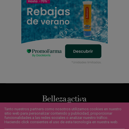
Tanto nuestros partners como nosotros utilizamos cookies en nuestro
sitio web para personalizar contenido y publicidad, proporcionar
QUIENES SOMOS
¿QUIERES ANUNCIARTE?
CONTACTO
funcionalidades a las redes sociales o analizar nuestro tráfico.
POLÍTICA DE COOKIES
AVISO LEGAL
SUSCRÍBETE
Haciendo click consientes el uso de esta tecnología en nuestra web.