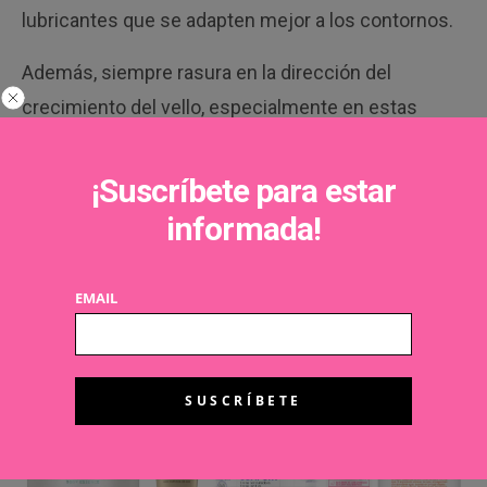
lubricantes que se adapten mejor a los contornos.
Además, siempre rasura en la dirección del
crecimiento del vello, especialmente en estas
áreas, para reducir el riesgo de vello enquistado. Y
si notas que una zona se irrita con facilidad, alterna
¡Suscríbete para estar
la cuchilla con otros métodos más suaves o
informada!
espacía las depilaciones. A veces, dejar respirar la
piel es la mejor forma de cuidarla.
EMAIL
Estos productos pueden ayudarte