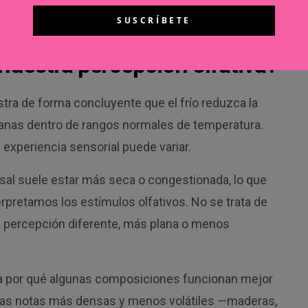
a forma actuar para que tu piel actúe como se
me.
uestra percepción olfativa?
stra de forma concluyente que el frío reduzca la
sanas dentro de rangos normales de temperatura.
 experiencia sensorial puede variar.
sal suele estar más seca o congestionada, lo que
erpretamos los estímulos olfativos. No se trata de
na percepción diferente, más plana o menos
ca por qué algunas composiciones funcionan mejor
Las notas más densas y menos volátiles —maderas,