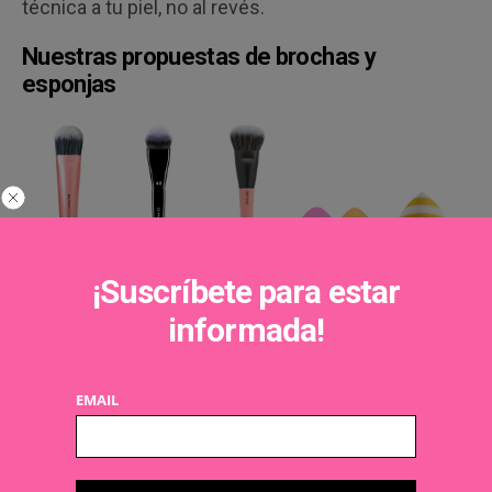
técnica a tu piel, no al revés.
Nuestras propuestas de brochas y
esponjas
¡Suscríbete para estar
informada!
Brocha maquillaje fluido. Masters Edition,
de
Beter
.
La
textura firme y suave de su pelo se desliza fácilmente y,
su forma terminada en punta, facilita el alcance a todas las
EMAIL
áreas. Es ideal para aplicar bases de maquillaje fluido,
mascarillas o tratamientos emolientes para la piel. Su
precio: 8,85 €