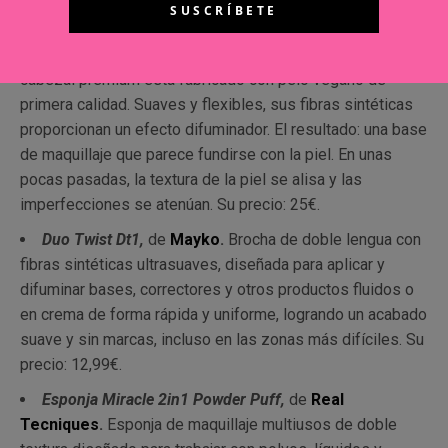
Brocha Pro – Brocha Pro Base de maquillaje 40,
de
Sephora
.
Brocha para la doble aplicación del maquillaje:
precisa en zonas concretas o incluso en todo el rostro. Su
cabezal premium está fabricado con pelo vegano de
primera calidad. Suaves y flexibles, sus fibras sintéticas
proporcionan un efecto difuminador. El resultado: una base
de maquillaje que parece fundirse con la piel. En unas
pocas pasadas, la textura de la piel se alisa y las
imperfecciones se atenúan. Su precio: 25€.
Duo Twist Dt1,
de
Mayko
.
Brocha de doble lengua con
fibras sintéticas ultrasuaves, diseñada para aplicar y
difuminar bases, correctores y otros productos fluidos o
en crema de forma rápida y uniforme, logrando un acabado
suave y sin marcas, incluso en las zonas más difíciles. Su
precio: 12,99€.
Esponja Miracle 2in1 Powder Puff,
de
Real
Tecniques
.
Esponja de maquillaje multiusos de doble