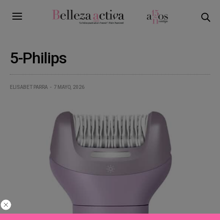
5-Philips
ELISABET PARRA
7 MAYO, 2026