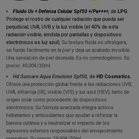
Fluido Uv + Defensa Celular Spf50 +/Pa++++,
de
LPG
.
Protege el rostro de cualquier radiación que pueda ser
perjudicial, UVA, UVB y la luz visible (el 40% de esta
radiación visible, emitida por pantallas y dispositivos
electrónicos es luz azul).
Su textura fluida es ultraligera,
se funde fácilmente en la piel y deja un acabado invisible.
Una sensación de piel desnuda. Es no comedogénico. Su
precio: 49,00€/30ml.
Hd Suncare Aqua Emulsion Spf50,
de
HD Cosmetics
.
Ofrece una protección global frente a las radiaciones UVB,
UVA, infrarroja (IR), visible (VIS) y luz azul (HEV), tanto de
origen solar como procedente de dispositivos
electrónicos. Su fórmula avanzada integra activos
hidratantes y antioxidantes que ayudan a reforzar la
barrera cutánea y a neutralizar el impacto de los
agresores externos responsables del envejecimiento
prematuro. Su precio: 29,90€/50ml.