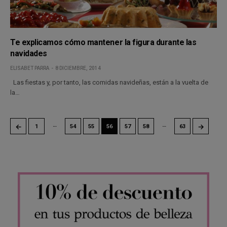
Te explicamos cómo mantener la figura durante las
navidades
ELISABET PARRA
8 DICIEMBRE, 2014
Las fiestas y, por tanto, las comidas navideñas, están a la vuelta de
la…
…
…
←
→
1
54
55
56
57
58
63