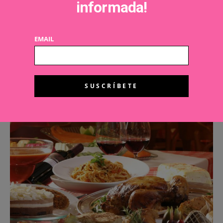
informada!
EMAIL
Gadgets de belleza para regalar esta Navidad
ELISABET PARRA
19 DICIEMBRE, 2014
¿Eres una amante de la tecnología? ¿Eres una techie? Pues si es así
ésta es tu…