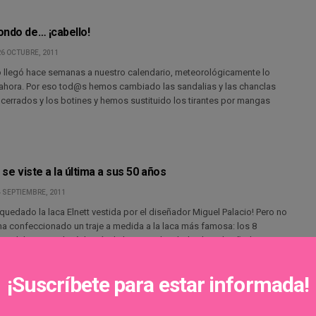
ondo de… ¡cabello!
26 OCTUBRE, 2011
 llegó hace semanas a nuestro calendario, meteorológicamente lo
ahora. Por eso tod@s hemos cambiado las sandalias y las chanclas
cerrados y los botines y hemos sustituido los tirantes por mangas
 se viste a la última a sus 50 años
 SEPTIEMBRE, 2011
uedado la laca Elnett vestida por el diseñador Miguel Palacio! Pero no
ha confeccionado un traje a medida a la laca más famosa: los 8
s del Premio L’Oréal París de la pasarela Cibeles han diseñado un
o para ella. La razón es doble: Elnett cumple 50 años y L’Oréal París
nes como peluquero y maquillador de Cibeles.
¡Suscríbete para estar informada!