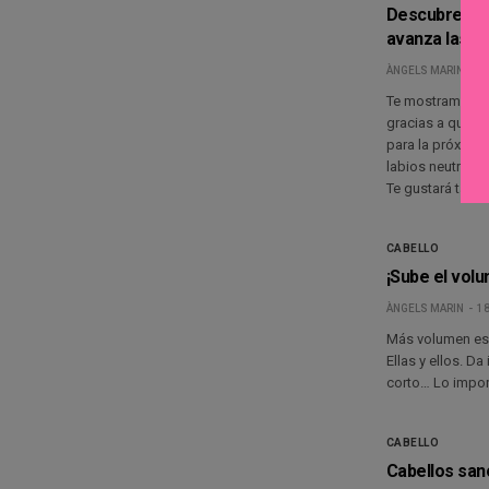
Descubre qué
avanza las c
ÀNGELS MARIN
30
Te mostramos en 
gracias a que C
para la próxima
labios neutros y
Te gustará tant
CABELLO
¡Sube el volu
ÀNGELS MARIN
18
Más volumen es l
Ellas y ellos. Da
corto… Lo import
CABELLO
Cabellos sano