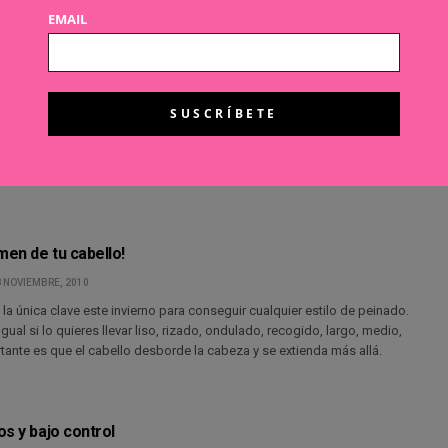
 maquillaje se llevará este otoño-invierno, Chanel nos
EMAIL
laves
 AGOSTO, 2011
primicia la tendencia estrella del maquillaje para este otoño-invierno
hanel nos muestra el backstage de su desfile de moda prêt à porter
 temporada. La clave indispensable: ojos y uñas coordinados. Más:
 mates, rostro limpio y pestañas muy muy negras.
o como a nosotras!
men de tu cabello!
 NOVIEMBRE, 2010
a única clave este invierno para conseguir cualquier estilo de peinado.
 igual si lo quieres llevar liso, rizado, ondulado, recogido, largo, medio,
ante es que el cabello desborde la cabeza y se extienda más allá.
s y bajo control