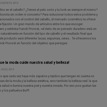
22 AGOSTO, 2010
ino en el cabello? ¿Tienes el pelo corto y tu look es siempre el mismo?
lborota sin orden ni concierto? Para solucionar todos estos problema y
cionados con el control del cabello, el mercado cosmético te ofrece
 fijación. Un gran mundo de artículos entre los que escoger.
ro y estilista Franck Provost, «el éxito de un peinado duradero está en
o naturalmente en función del tipo de cabello y el resultado final que
o de producto será diferente: lacas, espumas, ceras… Te ofrecemos los
nck Provost en función del objetivo que persigas:
ue la moda cuide nuestra salud y belleza!
 JULIO, 2010
 que cada vez haya más zapatos y tejidos que tengan en cuenta no
ias de la moda y la belleza estética, sino también la belleza real: la que
 salud e ilumina nuestra piel y nuestra mirada. Por eso ¡nos gustan las
op y los pañuelos Buff!