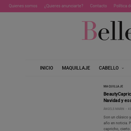
Quienes somos
¿Quieres anunciarte?
Contacto
Política 
INICIO
MAQUILLAJE
CABELLO
MAQUILLAJE
BeautyCapric
Navidad y es
ÀNGELS MARIN
4 
Son un clásico y
año en noticia. 
capricho, ciert