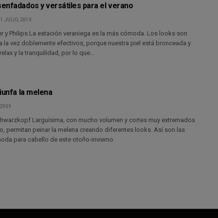
enfadados y versátiles para el verano
1 JULIO, 2010
er y Philips La estación veraniega es la más cómoda. Los looks son
a la vez doblemente efectivos, porque nuestra piel está bronceada y
 relax y la tranquilidad, por lo que…
iunfa la melena
 2009
chwarzkopf Larguísima, con mucho volumen y cortes muy extremados
, permitan peinar la melena creando diferentes looks. Así son las
oda para cabello de este otoño-invierno.