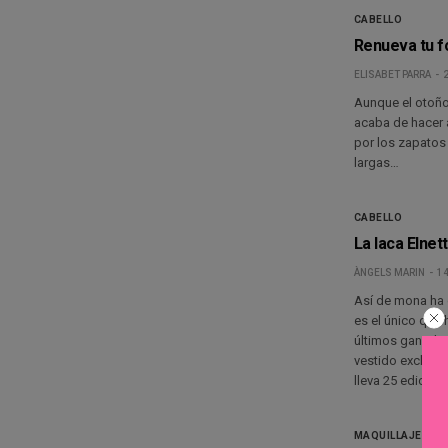
CABELLO
Renueva tu f
ELISABET PARRA
Aunque el otoño
acaba de hacer 
por los zapatos 
largas…
CABELLO
La laca Elnett
ÀNGELS MARIN
14
Así de mona ha q
es el único que 
últimos ganadore
vestido exclusiv
lleva 25 edicio
MAQUILLAJE