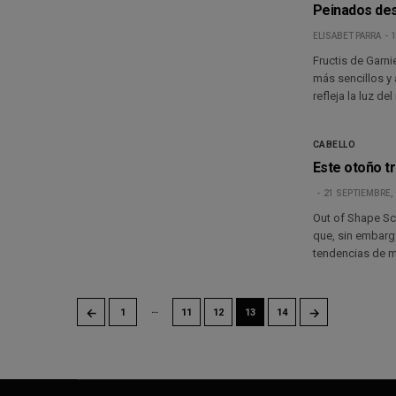
Peinados des
ELISABET PARRA
1
Fructis de Garni
más sencillos y 
refleja la luz del
CABELLO
Este otoño tr
21 SEPTIEMBRE,
Out of Shape S
que, sin embargo
tendencias de m
…
←
→
1
11
12
13
14