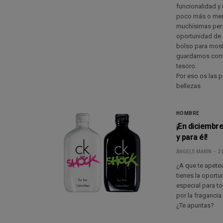
funcionalidad y 
poco más o men
muchísimas pers
oportunidad de 
bolso para most
guardamos como 
tesoro.
Por eso os las 
bellezas.
HOMBRE
¡En diciembr
y para él!
ÀNGELS MARIN
2 
¿A que te apete
tienes la oportu
especial para t
por la fragancia
¿Te apuntas?