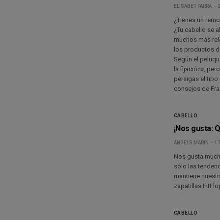
ELISABET PARRA
¿Tienes un remol
¿Tu cabello se a
muchos más rela
los productos de
Según el peluque
la fijación», per
persigas el tip
consejos de Fra
CABELLO
¡Nos gusta: Q
ÀNGELS MARIN
17
Nos gusta mucho
sólo las tendenc
mantiene nuestra
zapatillas FitFl
CABELLO