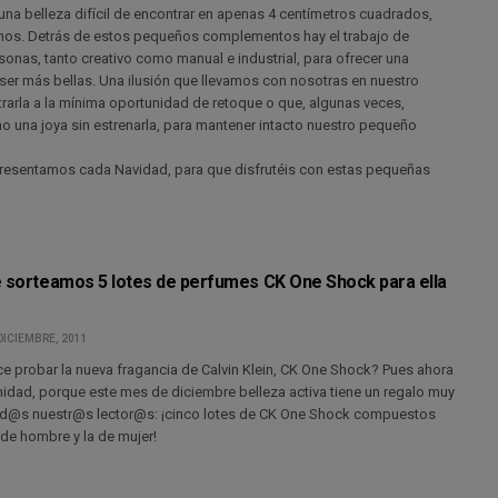
una belleza difícil de encontrar en apenas 4 centímetros cuadrados,
os. Detrás de estos pequeños complementos hay el trabajo de
onas, tanto creativo como manual e industrial, para ofrecer una
ser más bellas. Una ilusión que llevamos con nosotras en nuestro
rarla a la mínima oportunidad de retoque o que, algunas veces,
una joya sin estrenarla, para mantener intacto nuestro pequeño
presentamos cada Navidad, para que disfrutéis con estas pequeñas
e sorteamos 5 lotes de perfumes CK One Shock para ella
DICIEMBRE, 2011
ce probar la nueva fragancia de Calvin Klein, CK One Shock? Pues ahora
nidad, porque este mes de diciembre belleza activa tiene un regalo muy
od@s nuestr@s lector@s: ¡cinco lotes de CK One Shock compuestos
 de hombre y la de mujer!