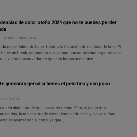
ndencias de color otoño 2024 que no te puedes perder
ada
23 SEPTIEMBRE, 2024
da es sinónimo de hacer frente a la tentación de cambiar de look. El
 hacer un break, separarnos del verano con amor y sumergirnos en la
- invierno con novedades que nos hagan sentir bien.…
te quedarán genial si tienes el pelo fino y con poco
AGOSTO, 2024
no no es sinónimo de que sea poco denso. Pero, si estas dos
van unidas, la melena puede verse demasiado lacia y sin vida. Para
o está en acertar con el corte, ya que…