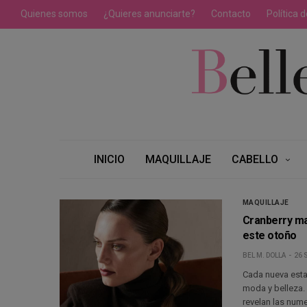
Quienes somos
¿Quieres anunciarte?
Contacto
Política 
INICIO
MAQUILLAJE
CABELLO
MAQUILLAJE
Cranberry ma
este otoño
BEL M. DOLLA
26 
Cada nueva esta
moda y belleza. 
revelan las num