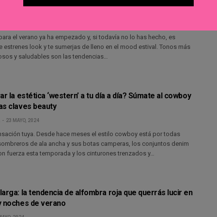
UNIO, 2024
para el verano ya ha empezado y, si todavía no lo has hecho, es
estrenes look y te sumerjas de lleno en el mood estival. Tonos más
nosos y saludables son las tendencias…
ar la estética ‘western’ a tu día a día? Súmate al cowboy
as claves beauty
23 MAYO, 2024
ensación tuya. Desde hace meses el estilo cowboy está por todas
sombreros de ala ancha y sus botas camperas, los conjuntos denim
n fuerza esta temporada y los cinturones trenzados y…
arga: la tendencia de alfombra roja que querrás lucir en
y noches de verano