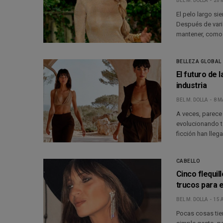
BEL M. DOLLA
20 
El pelo largo s
Después de vari
mantener, como 
BELLEZA GLOBAL
El futuro de 
industria
BEL M. DOLLA
8 M
A veces, parece
evolucionando t
ficción han lleg
CABELLO
Cinco flequil
trucos para 
BEL M. DOLLA
15 
Pocas cosas tie