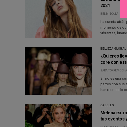
2024
BEL M. DOLLA
3 J
La cuenta atrás 
momento de que 
vibrantes, lumi
BELLEZA GLOBAL
¿Quieres llev
core con est
SARA TORREMOCHA
Sí, no es una s
partes con sus 
han resonado co
CABELLO
Melena extral
tus eventos 