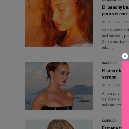
El ‘peachy b
para verano
BEL M. DOLLA
19 
Con el cambio d
piel radiante, p
Queremos tambié
rubor…
CABELLO
El secreto es
verano
BEL M. DOLLA
17 
Ahora ya sí que 
Galicia y la Com
más ardiente, la
CABELLO
Estrena tono