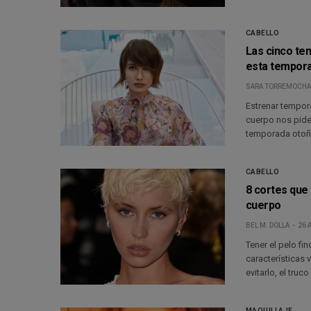
CABELLO
Las cinco te
esta tempor
SARA TORREMOCHA
Estrenar tempora
cuerpo nos pide
temporada otoño
CABELLO
8 cortes que 
cuerpo
BEL M. DOLLA
26 
Tener el pelo fi
características 
evitarlo, el truc
MAQUILLAJE