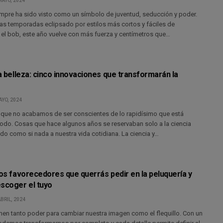
MAYO, 2024
iempre ha sido visto como un símbolo de juventud, seducción y poder.
as temporadas eclipsado por estilos más cortos y fáciles de
el bob, este año vuelve con más fuerza y centímetros que…
la belleza: cinco innovaciones que transformarán la
AYO, 2024
 que no acabamos de ser conscientes de lo rapidísimo que está
odo. Cosas que hace algunos años se reservaban solo a la ciencia
ado como si nada a nuestra vida cotidiana. La ciencia y…
los favorecedores que querrás pedir en la peluquería y
escoger el tuyo
ABRIL, 2024
nen tanto poder para cambiar nuestra imagen como el flequillo. Con un