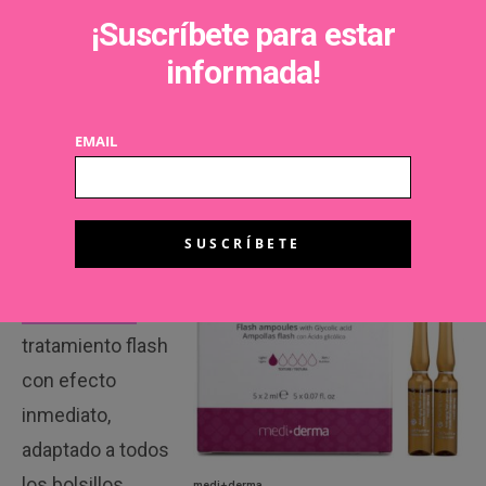
manera puntual, en ocasiones
¡Suscríbete para estar
especiales o situaciones de fatiga
informada!
pasajera. También sirve como
tratamiento intensivo para hacer frente
Chanel
EMAIL
a los cambios de estación o de estilo
de vida. Su precio: 85€
Antienvejecimiento
inmediato
, de
medi+derma
. Un
tratamiento flash
con efecto
inmediato,
adaptado a todos
los bolsillos.
medi+derma