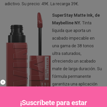
adictivo. Su precio: 49€. La recarga 39€.
SuperStay Matte Ink, de
Maybelline NY.
Tinta
líquida que aporta un
acabado impecable en
una gama de 38 tonos
ultra saturados,
ofreciendo un acabado
mate de larga duración. Su
fórmula permanente
garantiza una aplicación
sencilla, precisa y
duradera, que no se
¡Suscríbete para estar
Maybelline NY
transfiere ni se borra.