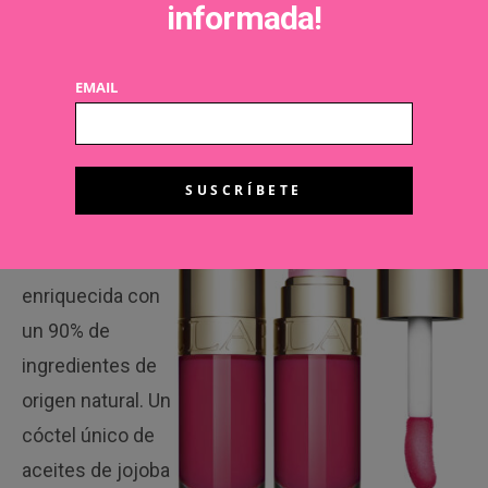
informada!
Además, el aplicador en forma de flecha condensa
más cantidad de producto y consigue una
EMAIL
cobertura total en una sola pasada, sin necesidad
de retoques. es el producto que necesitas. Su
precio: 8,99€
Lip Confort Oil,
de
Clarins.
Está
enriquecida con
un 90% de
ingredientes de
origen natural. Un
cóctel único de
aceites de jojoba