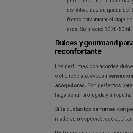
perfume con una poderosa y
distintivo que se queda cont
frente para iniciar el viaje 
eres. Su precio: 127€/50ml.
Dulces y gourmand para
reconfortante
Los perfumes con acordes dulces,
o el chocolate, evocan
sensacion
acogedoras.
Son perfectos para 
haga sentir protegida y arropada.
Si te gustan los perfumes con pe
maderas o especias, que aportan
Un truco:
úsalos en momentos en