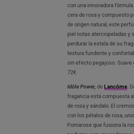
con una innovadora fórmula 
cera de rosa y compuesto p
de origen natural, este perf
piel notas aterciopeladas y
perdurar la estela de su frag
textura fundente y confortab
sin efecto pegajoso. Suave co
72€.
Idôle Power,
de
Lancôme
.
De
fragancia está compuesta a
de rosa y sándalo. El cremo
con los pétalos de rosa, uni
Pomarose que fusiona la ros