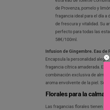
esta eau de toilette combin
de Provenza, pomelo y limón
fragancia ideal para el día a
de frescura y vitalidad. Su a
perfecto para todas las esta
58€/100ml.
Infusion de Gingembre. Eau de
Encapsula la personalidad alegre 
fragancia cítrica amaderada. El 
combinación exclusiva de almizcl
aroma envolvente de la piel. Su 
Florales para la calma y
Las fragancias florales tienen un