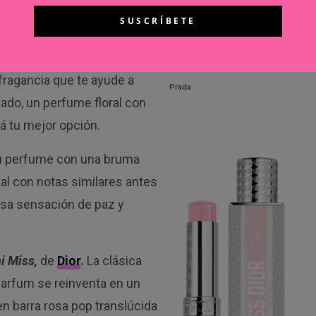
ín y la rosa son conocidos
ideales para los momentos
 serenidad. Si sueles
fragancia que te ayude a
Prada
eado, un perfume floral con
á tu mejor opción.
u perfume con una bruma
al con notas similares antes
esa sensación de paz y
i Miss,
de
Dior
.
La clásica
Parfum se reinventa en un
n barra rosa pop translúcida