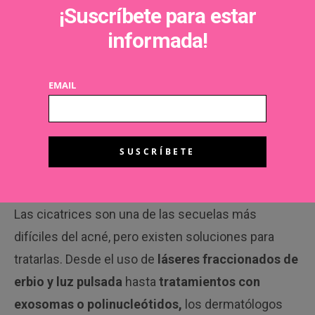
¡Suscríbete para estar
fotosensibilizante en combinación con luz
informada!
multiLED para reducir la inflamación, eliminar
bacterias y estimular la regeneración celular.
EMAIL
Además, su efecto sigue actuando durante meses,
ofreciendo resultados visibles y duraderos sin
efectos secundarios agresivos.
Fase 4: cicatrices por el acné
. Tratamiento
personalizado
Las cicatrices son una de las secuelas más
difíciles del acné, pero existen soluciones para
tratarlas. Desde el uso de
láseres fraccionados de
erbio y luz pulsada
hasta
tratamientos con
exosomas o polinucleótidos,
los dermatólogos