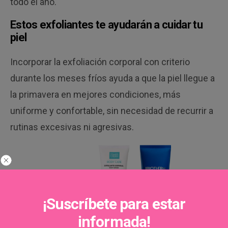
todo el año.
Estos exfoliantes te ayudarán a cuidar tu
piel
Incorporar la exfoliación corporal con criterio
durante los meses fríos ayuda a que la piel llegue a
la primavera en mejores condiciones, más
uniforme y confortable, sin necesidad de recurrir a
rutinas excesivas ni agresivas.
¡Suscríbete para estar
informada!