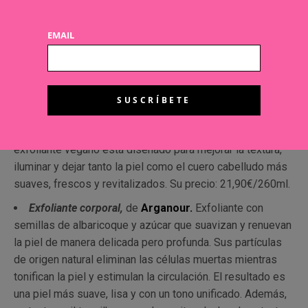
Arencia Fresh Cloud Body & Scalp Scrub. Lavender &
Pear,
de
Arencia
.
Exfoliante corporal y capilar de textura
EMAIL
única tipo nube. Formulado con sal marina francesa y
aceites naturales ricos en antioxidantes, limpia, suaviza e
hidrata sin comprometer la barrera de hidratación de la
piel. Su fragancia de Lavanda y Pera combina la dulzura de
la pera madura con la frescura relajante de la lavanda,
creando una experiencia sensorial envolvente. Este
exfoliante vegano está diseñado para mejorar la textura,
iluminar y dejar tanto la piel como el cuero cabelludo más
suaves, frescos y revitalizados. Su precio: 21,90€/260ml.
Exfoliante corporal,
de
Arganour.
Exfoliante con
semillas de albaricoque y azúcar que suavizan y renuevan
la piel de manera delicada pero profunda. Sus partículas
de origen natural eliminan las células muertas mientras
tonifican la piel y estimulan la circulación. El resultado es
una piel más suave, lisa y con un tono unificado. Además,