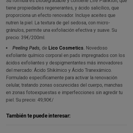
Su fórmula es biodegradable y contiene Life Plankton, que
tiene propiedades regenerantes, y ácido salicílico, que
proporciona un efecto renovador. Incluye aceites que
nutren la piel. La textura de gel sedosa, con micro-
gránulos, permite una exfoliación efectiva y suave. Su
precio: 39€/200ml.
Peeling Pads,
de
Lico Cosmetics
.
Novedoso
exfoliante químico corporal en pads impregnados con los
ácidos exfoliantes y despigmentantes más innovadores
del mercado: Ácido Shikímico y Ácido Tranexámico.
Formulado específicamente para activar la renovación
celular, tratando zonas oscurecidas del cuerpo, manchas
en zonas fotoexpuestas e imperfecciones sin agredir tu
piel. Su precio: 49,90€/
También te puede interesar: