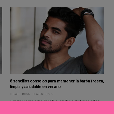
8 sencillos consejos para mantener la barba fresca,
limpia y saludable en verano
ELISABET PARRA
11 AGOSTO, 2023
El verano es una estación en la que todos disfrutamos del sol,
la playa y…