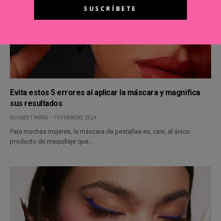
Evita estos 5 errores al aplicar la máscara y magnifica
sus resultados
ELISABET PARRA
19 FEBRERO, 2024
Para muchas mujeres, la máscara de pestañas es, casi, el único
producto de maquillaje que…