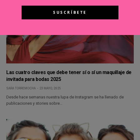
Las cuatro claves que debe tener sí o sí un maquillaje de
invitada para bodas 2025
SARA TORREMOCHA
23 MAYO, 2025
Desde hace semanas nuestra lupa de Instagram se ha llenado de
publicaciones y stories sobre…