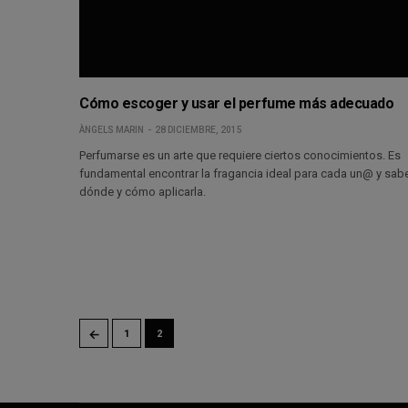
Cómo escoger y usar el perfume más adecuado
ÀNGELS MARIN
28 DICIEMBRE, 2015
Perfumarse es un arte que requiere ciertos conocimientos. Es
fundamental encontrar la fragancia ideal para cada un@ y sab
dónde y cómo aplicarla.
←
1
2