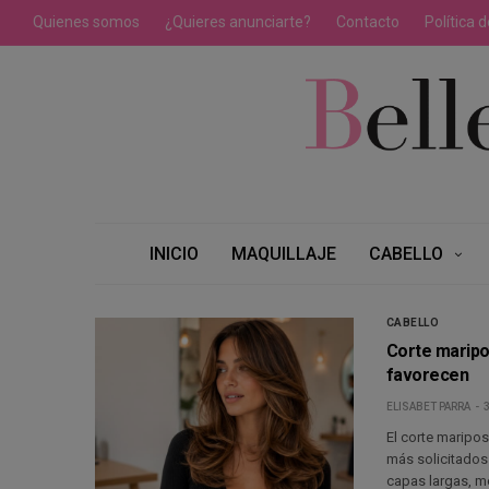
Quienes somos
¿Quieres anunciarte?
Contacto
Política 
INICIO
MAQUILLAJE
CABELLO
CABELLO
Corte maripos
favorecen
ELISABET PARRA
El corte maripo
más solicitados
capas largas, mo