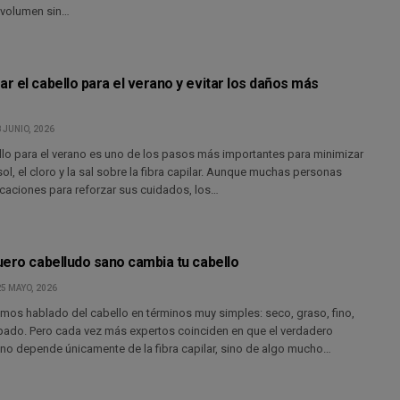
 volumen sin…
r el cabello para el verano y evitar los daños más
 JUNIO, 2026
llo para el verano es uno de los pasos más importantes para minimizar
sol, el cloro y la sal sobre la fibra capilar. Aunque muchas personas
acaciones para reforzar sus cuidados, los…
uero cabelludo sano cambia tu cabello
5 MAYO, 2026
mos hablado del cabello en términos muy simples: seco, graso, fino,
pado. Pero cada vez más expertos coinciden en que el verdadero
 no depende únicamente de la fibra capilar, sino de algo mucho…