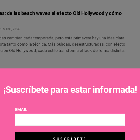
as: de las beach waves al efecto Old Hollywood y cómo
1 MAYO, 2026
das cambian cada temporada, pero esta primavera hay una idea clara:
rta tanto como la técnica. Más pulidas, desestructuradas, con efecto
ación Old Hollywood, cada estilo transforma el look de forma distinta.
do para el cabello: el detox que sí tiene sentido
¡Suscríbete para estar informada!
 MAYO, 2026
s que, más que prometer resultados espectaculares, responden a una
ta. El carbón activado para cabello es uno de ellos. Lejos de ser un
EMAIL
 su papel en la rutina capilar está bien definido: limpiar en