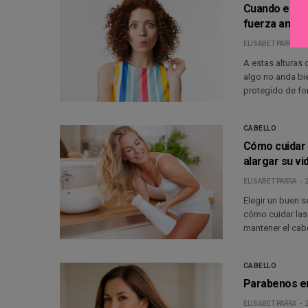
Cuando el inv
fuerza antes
ELISABET PARRA
A estas alturas 
algo no anda bi
protegido de fo
CABELLO
Cómo cuidar 
alargar su vid
ELISABET PARRA
Elegir un buen s
cómo cuidar las 
mantener el cab
CABELLO
Parabenos en
ELISABET PARRA
2