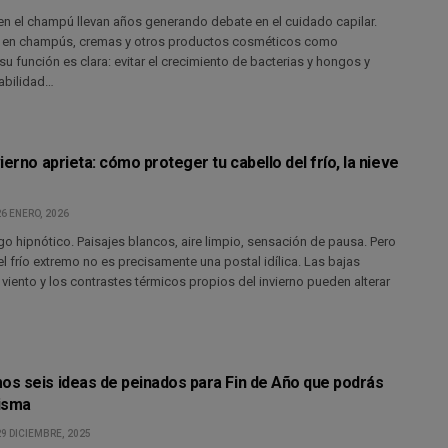
n el champú llevan años generando debate en el cuidado capilar.
s en champús, cremas y otros productos cosméticos como
su función es clara: evitar el crecimiento de bacterias y hongos y
tabilidad…
ierno aprieta: cómo proteger tu cabello del frío, la nieve
o
6 ENERO, 2026
lgo hipnótico. Paisajes blancos, aire limpio, sensación de pausa. Pero
 el frío extremo no es precisamente una postal idílica. Las bajas
 viento y los contrastes térmicos propios del invierno pueden alterar
s seis ideas de peinados para Fin de Año que podrás
isma
9 DICIEMBRE, 2025