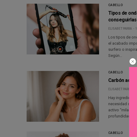
CABELLO
Tipos de ond
conseguirlas
ELISABET PARRA
1
Los tipos de on
el acabado impo
surfero o inspir
Según…
CABELLO
Carbón activa
ELISABET PARRA
4
Hay ingrediente
necesidad concre
activo “milagro”,
profundidad…
CABELLO