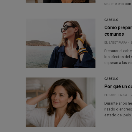
una melena con
CABELLO
Cómo prepara
comunes
ELISABET PARRA
8
Preparar el cabe
los efectos del 
esperan a las v
CABELLO
Por qué un c
ELISABET PARRA
2
Durante años he
rizado o encres
estado del pelo