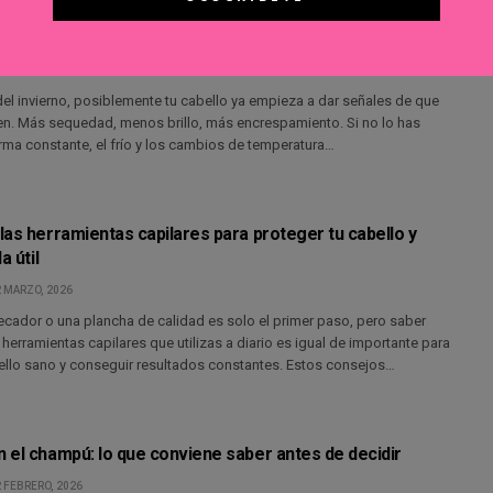
ierno se nota en tu cabello: cómo recuperar brillo y
 de la primavera
16 MARZO, 2026
del invierno, posiblemente tu cabello ya empieza a dar señales de que
en. Más sequedad, menos brillo, más encrespamiento. Si no lo has
rma constante, el frío y los cambios de temperatura…
las herramientas capilares para proteger tu cabello y
a útil
2 MARZO, 2026
ecador o una plancha de calidad es solo el primer paso, pero saber
herramientas capilares que utilizas a diario es igual de importante para
ello sano y conseguir resultados constantes. Estos consejos…
 el champú: lo que conviene saber antes de decidir
 FEBRERO, 2026