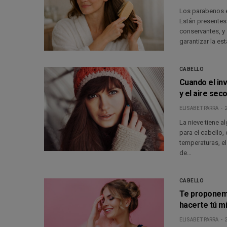
Los parabenos e
Están presente
conservantes, y 
garantizar la es
CABELLO
Cuando el inv
y el aire sec
ELISABET PARRA
2
La nieve tiene a
para el cabello,
temperaturas, el
de…
CABELLO
Te proponemo
hacerte tú m
ELISABET PARRA
2