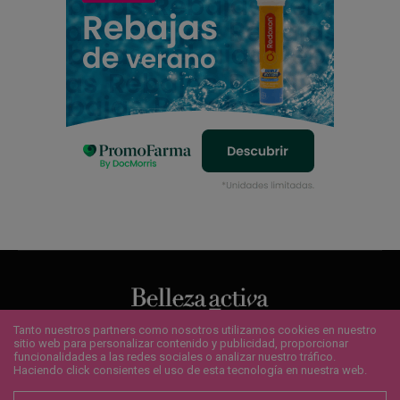
Tanto nuestros partners como nosotros utilizamos cookies en nuestro
sitio web para personalizar contenido y publicidad, proporcionar
QUIENES SOMOS
¿QUIERES ANUNCIARTE?
CONTACTO
funcionalidades a las redes sociales o analizar nuestro tráfico.
POLÍTICA DE COOKIES
AVISO LEGAL
SUSCRÍBETE
Haciendo click consientes el uso de esta tecnología en nuestra web.
Copyright 2020 - Bellezaactiva.com - Todos los derechos reservados.