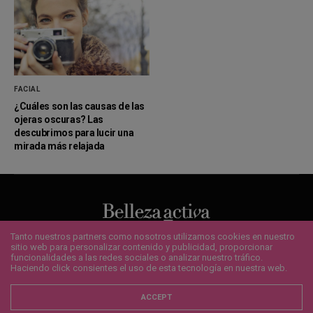
FACIAL
¿Cuáles son las causas de las
ojeras oscuras? Las
descubrimos para lucir una
mirada más relajada
Tanto nuestros partners como nosotros utilizamos cookies en nuestro
sitio web para personalizar contenido y publicidad, proporcionar
QUIENES SOMOS
¿QUIERES ANUNCIARTE?
CONTACTO
funcionalidades a las redes sociales o analizar nuestro tráfico.
POLÍTICA DE COOKIES
AVISO LEGAL
SUSCRÍBETE
Haciendo click consientes el uso de esta tecnología en nuestra web.
Copyright 2020 - Bellezaactiva.com - Todos los derechos reservados.
ACCEPT