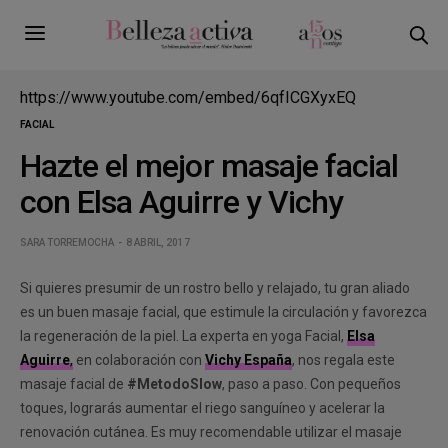
https://www.youtube.com/embed/6qfICGXyxEQ
FACIAL
Hazte el mejor masaje facial
con Elsa Aguirre y Vichy
SARA TORREMOCHA
8 ABRIL, 2017
Si quieres presumir de un rostro bello y relajado, tu gran aliado
es un buen masaje facial, que estimule la circulación y favorezca
la regeneración de la piel. La experta en yoga Facial,
Elsa
Aguirre
,
en colaboración con
Vichy España
, nos regala este
masaje facial de
#MetodoSlow
, paso a paso. Con pequeños
toques, lograrás aumentar el riego sanguíneo y acelerar la
renovación cutánea. Es muy recomendable utilizar el masaje