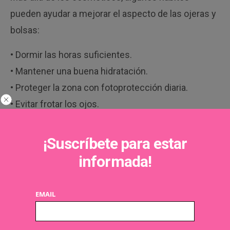
pueden ayudar a mejorar el aspecto de las ojeras y
bolsas:
• Dormir las horas suficientes.
• Mantener una buena hidratación.
• Proteger la zona con fotoprotección diaria.
• Evitar frotar los ojos.
• Reducir el consumo de tabaco.
• Aplicar los productos con movimientos suaves y
¡Suscríbete para estar
sin arrastrar la piel.
informada!
Porque, aunque la cosmética puede ayudar mucho,
el aspecto de la mirada también refleja nuestro
EMAIL
estilo de vida.