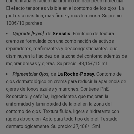
concentrada en ácido hialurónico de bajo peso molecular.
El efecto tensor es visible en el contorno de los ojos. La
piel está más lisa, más firme y más luminosa. Su precio:
100€/10 parches
Upgrade [Eyes],
de
Sensilis
.
Emulsión de textura
cremosa formulada con una combinación de activos
reparadores, reafirmantes y descongestionantes, que
disminuyen la flacidez de la zona del contorno además de
mejorar bolsas y ojeras. Su precio: 48,15€/15 ml.
Pigmentclar Ojos,
de
La Roche-Posay
.
Contorno de
ojos dermatológico en crema para reducir la apariencia de
ojeras de tonos azules y marrones. Contiene PhE-
Resorcinol y cafeína, ingredientes que mejoran la
uniformidad y luminosidad de la piel en la zona del
contorno de ojos. Textura fluida, ligera e hidratante con
rápida absorción. Apto para todo tipo de piel. Testado
dermatológicamente. Su precio: 37,40€/15ml.