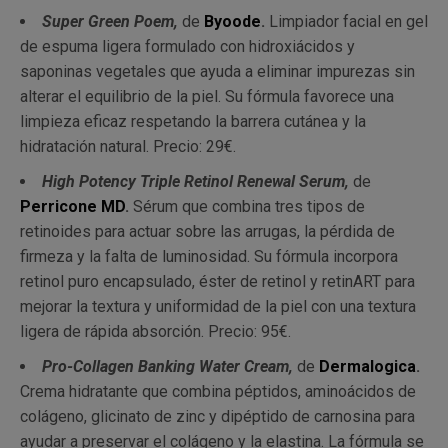
Super Green Poem,
de
Byoode
.
Limpiador facial en gel
de espuma ligera formulado con hidroxiácidos y
saponinas vegetales que ayuda a eliminar impurezas sin
alterar el equilibrio de la piel. Su fórmula favorece una
limpieza eficaz respetando la barrera cutánea y la
hidratación natural. Precio: 29€.
High Potency Triple Retinol Renewal Serum,
de
Perricone MD
.
Sérum que combina tres tipos de
retinoides para actuar sobre las arrugas, la pérdida de
firmeza y la falta de luminosidad. Su fórmula incorpora
retinol puro encapsulado, éster de retinol y retinART para
mejorar la textura y uniformidad de la piel con una textura
ligera de rápida absorción. Precio: 95€.
Pro-Collagen Banking Water Cream,
de
Dermalogica
.
Crema hidratante que combina péptidos, aminoácidos de
colágeno, glicinato de zinc y dipéptido de carnosina para
ayudar a preservar el colágeno y la elastina. La fórmula se