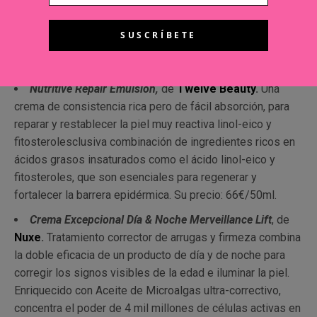
arrugas estáticas, ya visibles, y sobre las dinámicas y
gravitatorias, causadas por gestos repetidos y pérdida de
firmeza, que dan lugar a las arrugas del futuro. Su precio:
67,10€/30ml.
Nutritive Repair Emulsion,
de
Twelve Beauty
.
Una
crema de consistencia rica pero de fácil absorción, para
reparar y restablecer la piel muy reactiva linol-eico y
fitosterolesclusiva combinación de ingredientes ricos en
ácidos grasos insaturados como el ácido linol-eico y
fitosteroles, que son esenciales para regenerar y
fortalecer la barrera epidérmica. Su precio: 66€/50ml.
Crema Excepcional Día & Noche Merveillance Lift
, de
Nuxe
.
Tratamiento corrector de arrugas y firmeza combina
la doble eficacia de un producto de día y de noche para
corregir los signos visibles de la edad e iluminar la piel.
Enriquecido con Aceite de Microalgas ultra-correctivo,
concentra el poder de 4 mil millones de células activas en