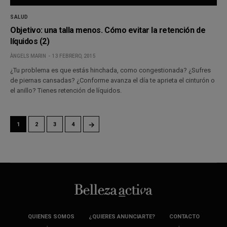
SALUD
Objetivo: una talla menos. Cómo evitar la retención de
líquidos (2)
ÀNGELS MARIN
13 FEBRERO, 2015
¿Tu problema es que estás hinchada, como congestionada? ¿Sufres
de piernas cansadas? ¿Conforme avanza el día te aprieta el cinturón o
el anillo? Tienes retención de líquidos.
→
1
2
3
4
QUIENES SOMOS
¿QUIERES ANUNCIARTE?
CONTACTO