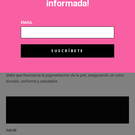
informada!
EMAIL
SALUD
Dieta para un bronceado saludable
ÀNGELS MARIN
19 MAYO, 2015
La estrategia de un buen bronceado comienza en la mesa con una
dieta que favorezca la pigmentación de la piel, asegurando un color
dorado, uniforme y saludable.
SALUD