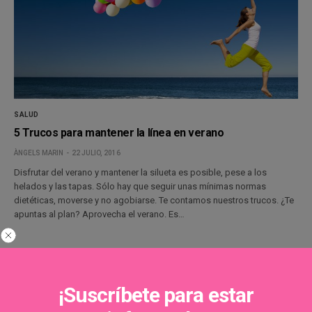
SALUD
5 Trucos para mantener la línea en verano
ÀNGELS MARIN
22 JULIO, 2016
Disfrutar del verano y mantener la silueta es posible, pese a los
helados y las tapas. Sólo hay que seguir unas mínimas normas
dietéticas, moverse y no agobiarse. Te contamos nuestros trucos. ¿Te
apuntas al plan? Aprovecha el verano. Es…
¡Suscríbete para estar